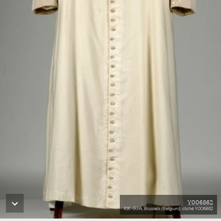
Y006862
KIK-IRPA, Brussels (Belgium), cliché Y006862