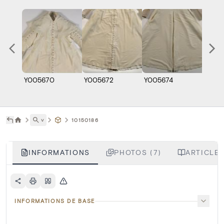
Y005670
Y005672
Y005674
Y005
˅
10150186
INFORMATIONS
PHOTOS (7)
ARTICLES
INFORMATIONS DE BASE