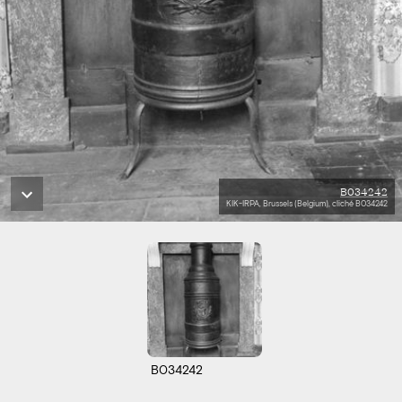
B034242
KIK-IRPA, Brussels (Belgium), cliché B034242
B034242