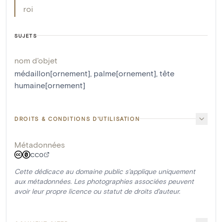
roi
SUJETS
nom d'objet
médaillon[ornement]
,
palme[ornement]
,
tête
humaine[ornement]
DROITS & CONDITIONS D'UTILISATION
Métadonnées
CC0
Cette dédicace au domaine public s'applique uniquement
aux métadonnées. Les photographies associées peuvent
avoir leur propre licence ou statut de droits d'auteur.