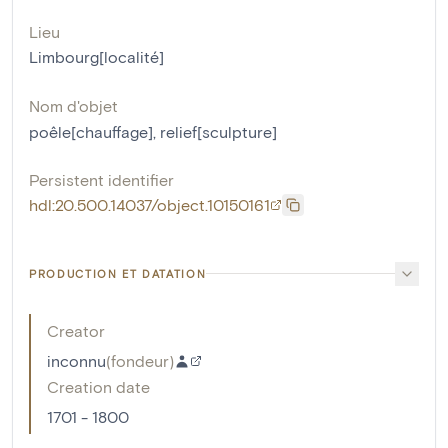
Lieu
Limbourg[localité]
Nom d'objet
poêle[chauffage]
,
relief[sculpture]
Persistent identifier
hdl:20.500.14037/object.10150161
PRODUCTION ET DATATION
Creator
inconnu
(
fondeur
)
Creation date
1701 - 1800