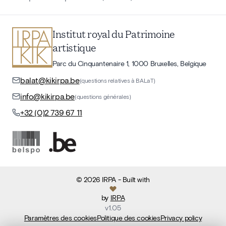
Institut royal du Patrimoine
artistique
Parc du Cinquantenaire 1, 1000 Bruxelles, Belgique
balat@kikirpa.be
(questions relatives à BALaT)
info@kikirpa.be
(questions générales)
+32 (0)2 739 67 11
©
2026
IRPA
- Built with
by
IRPA
v
1.05
Paramètres des cookies
Politique des cookies
Privacy policy