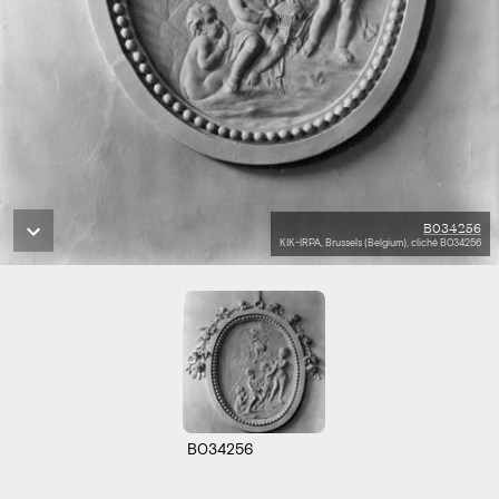
B034256
KIK-IRPA, Brussels (Belgium), cliché B034256
B034256