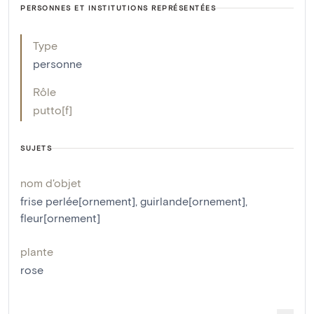
PERSONNES ET INSTITUTIONS REPRÉSENTÉES
Type
personne
Rôle
putto[f]
SUJETS
nom d'objet
frise perlée[ornement]
,
guirlande[ornement]
,
fleur[ornement]
plante
rose