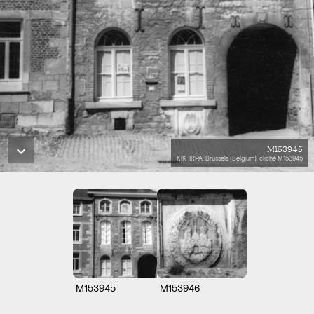
M153945
KIK-IRPA, Brussels (Belgium), cliché M153945
M153945
M153946