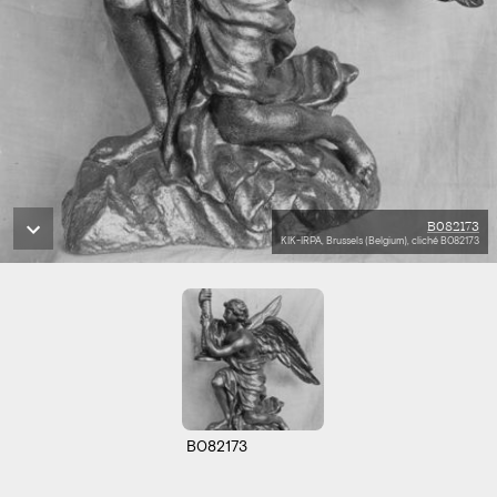
B082173
KIK-IRPA, Brussels (Belgium), cliché B082173
B082173