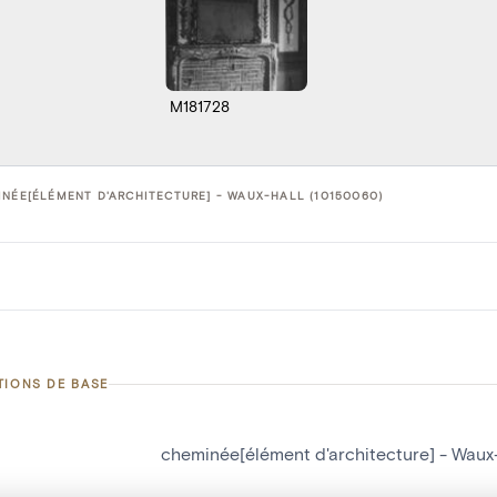
M181728
NÉE[ÉLÉMENT D'ARCHITECTURE] - WAUX-HALL (10150060)
TIONS DE BASE
cheminée[élément d'architecture] - Waux-