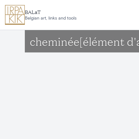
Aller au contenu principal
BALaT
Belgian art, links and tools
cheminée[élément d'a