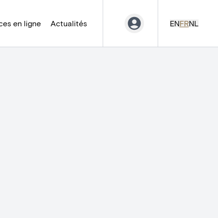
es en ligne
Actualités
EN
FR
NL