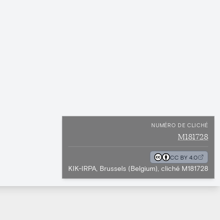
NUMÉRO DE CLICHÉ
M181728
CC BY 4.0
KIK-IRPA, Brussels (Belgium), cliché M181728