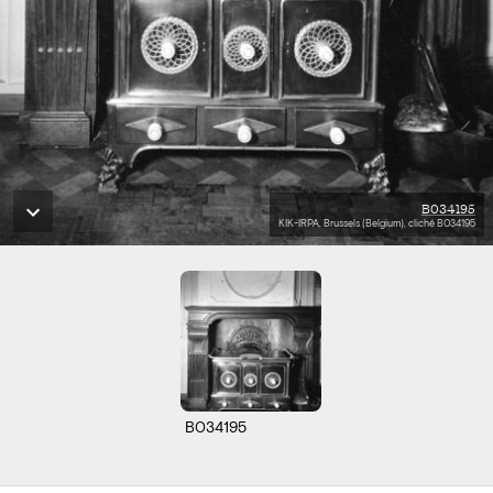
B034195
KIK-IRPA, Brussels (Belgium), cliché B034195
B034195