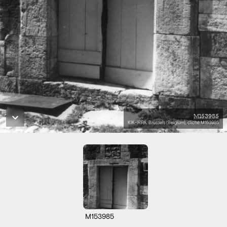
M153985
KIK-IRPA, Brussels (Belgium), cliché M153985
M153985