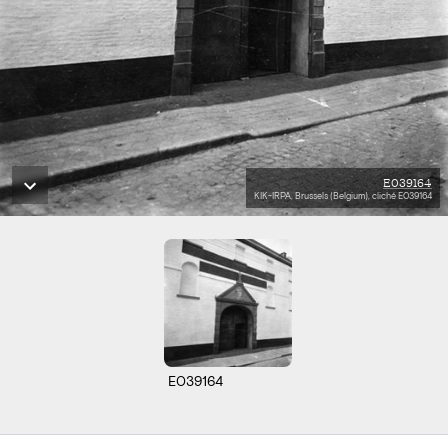
E039164
KIK-IRPA, Brussels (Belgium), cliché E039164
E039164