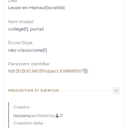
Lieu
Leuze-en-Hainaut[localité]
Nom d'objet
collège[f]
,
portail
École/Style
néo-classicisme[f]
Persistent identifier
hdl:20.500.14037/object.10149953
PRODUCTION ET DATATION
Creator
inconnu
(
architecte
)
Creation date