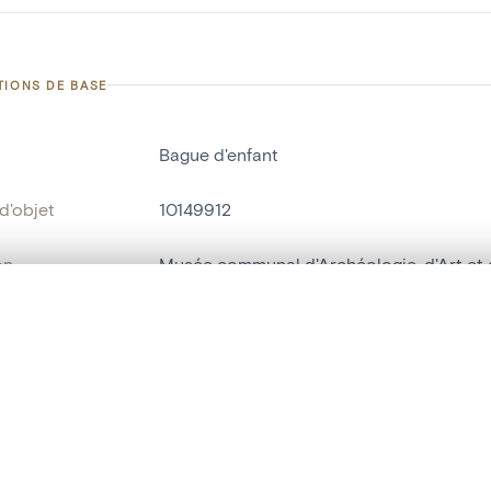
TIONS DE BASE
Bague d'enfant
d'objet
10149912
on
Musée communal d'Archéologie, d'Art et d
Nivelles[localité]
te, en superposition ou avec un rideau coulissant — avec zoom et dép
Ma sélection » dans le menu.
'inventaire
B29R
t vide. Ajoutez des photos depuis les résultats de recherche ou les p
bjet
bague[parure]
yle
gallo-romain