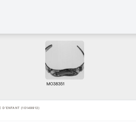
M038351
 D'ENFANT (10149912)