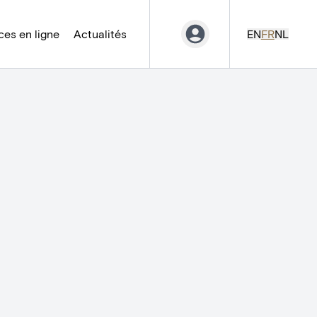
es en ligne
Actualités
EN
FR
NL