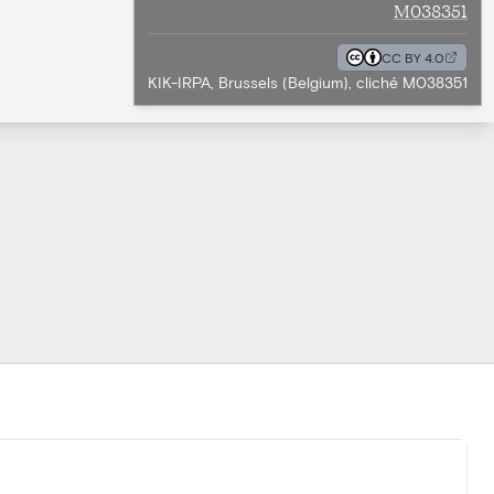
M038351
CC BY 4.0
KIK-IRPA, Brussels (Belgium), cliché M038351