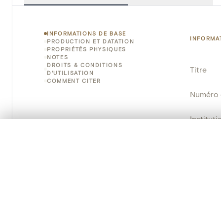
INFORMATIONS DE BASE
INFORMA
PRODUCTION ET DATATION
PROPRIÉTÉS PHYSIQUES
NOTES
DROITS & CONDITIONS
Titre
D'UTILISATION
COMMENT CITER
Numéro 
Instituti
0/50 photos
SÉLECTION À COMPARER
Lieu
Alignez vos images pour les comparer côte à cô
Vous pouvez rouvrir cette sélection à tout moment via « 
Numéro d
Votre sélection à comparer es
Nom d'o
École/St
Tout effacer