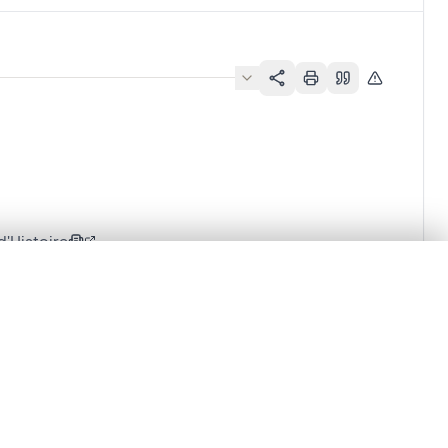
'Histoire
lacement synchronisés.
ages de détail pour commencer.
Comparer dans la visionneuse avancée