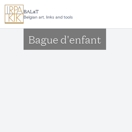
Aller au contenu principal
BALaT
Belgian art, links and tools
Bague d'enfant