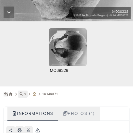
M038328
KIK-IRPA, Brussels (Belgium), cliché M038328
M038328
˅
10149871
INFORMATIONS
PHOTOS (1)