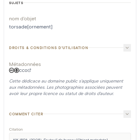
SUJETS
nom d'objet
torsade[ornement]
DROITS & CONDITIONS D'UTILISATION
Métadonnées
CC0
Cette dédicace au domaine public s'applique uniquement
aux métadonnées. Les photographies associées peuvent
avoir leur propre licence ou statut de droits d'auteur.
COMMENT CITER
Citation
KIK-IRPA. (2005). 
Fauteuil de bureau
 [Object metadata]. 