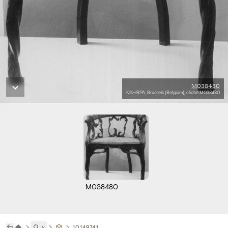
M038480
KIK-IRPA, Brussels (Belgium), cliché M038480
M038480
˅
10149741