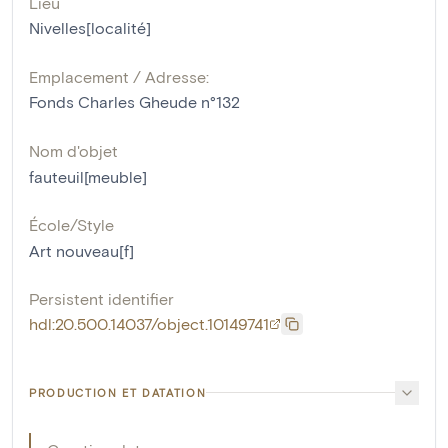
Lieu
Nivelles[localité]
Emplacement / Adresse:
Fonds Charles Gheude n°132
Nom d'objet
fauteuil[meuble]
École/Style
Art nouveau[f]
Persistent identifier
hdl:20.500.14037/object.10149741
PRODUCTION ET DATATION