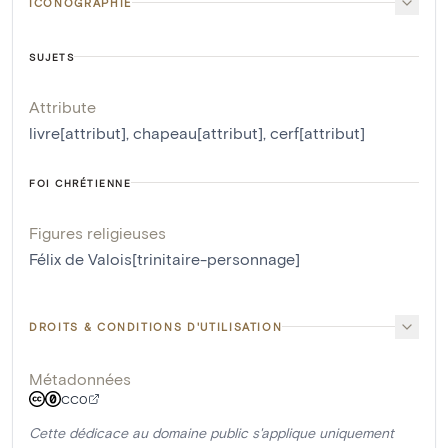
ICONOGRAPHIE
SUJETS
Attribute
livre[attribut]
,
chapeau[attribut]
,
cerf[attribut]
FOI CHRÉTIENNE
Figures religieuses
Félix de Valois[trinitaire-personnage]
DROITS & CONDITIONS D'UTILISATION
Métadonnées
CC0
Cette dédicace au domaine public s'applique uniquement