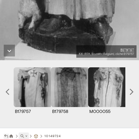
B179757
KIK-IRPA, Brussels (Belgium), cliché B179757
B179757
B179758
M000055
˅
10149724