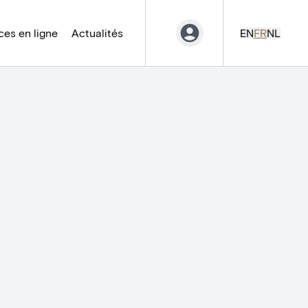
es en ligne
Actualités
EN
FR
NL