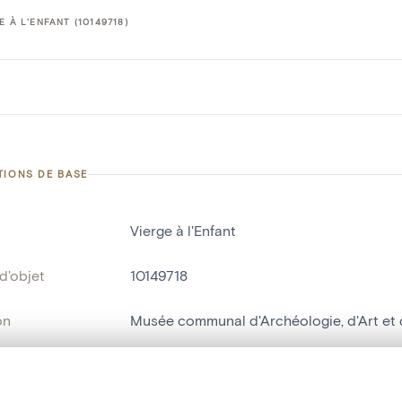
E À L'ENFANT (10149718)
TIONS DE BASE
Vierge à l'Enfant
d'objet
10149718
on
Musée communal d'Archéologie, d'Art et d
Nivelles[localité]