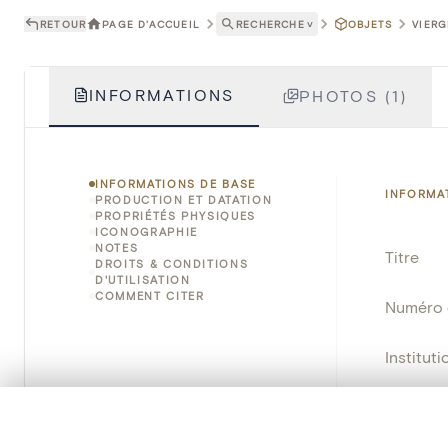
RETOUR
PAGE D'ACCUEIL
RECHERCHE
˅
OBJETS
VIERG
INFORMATIONS
PHOTOS (1)
INFORMATIONS DE BASE
INFORMA
PRODUCTION ET DATATION
PROPRIÉTÉS PHYSIQUES
ICONOGRAPHIE
NOTES
Titre
DROITS & CONDITIONS
D'UTILISATION
COMMENT CITER
Numéro 
Instituti
Lieu
0/50 photos
SÉLECTION À COMPARER