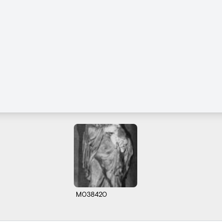
M038420