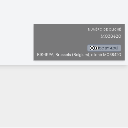
NUMÉRO DE CLICHÉ
M038420
CC BY 4.0
KIK-IRPA, Brussels (Belgium), cliché M038420