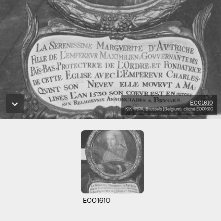
E001610
KIK-IRPA, Brussels (Belgium), cliché E001610
E001610