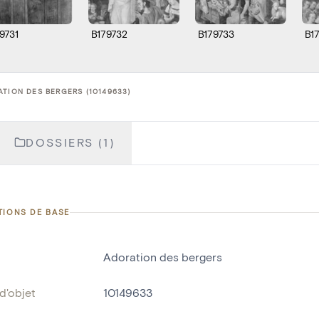
9731
B179732
B179733
B1
TION DES BERGERS (10149633)
DOSSIERS (1)
TIONS DE BASE
Adoration des bergers
d'objet
10149633