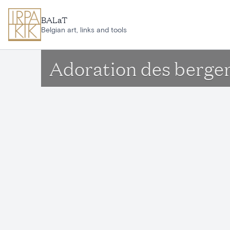
Aller au contenu principal
BALaT
Belgian art, links and tools
Adoration des berge