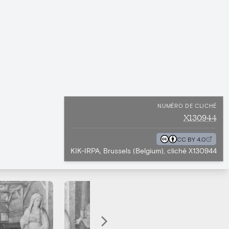
NUMÉRO DE CLICHÉ
X130944
CC BY 4.0
KIK-IRPA, Brussels (Belgium), cliché X130944