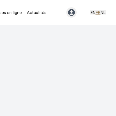
es en ligne
Actualités
EN
FR
NL