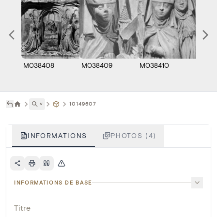
M038408
M038409
M038410
B007
˅
10149607
INFORMATIONS
PHOTOS (4)
INFORMATIONS DE BASE
Titre