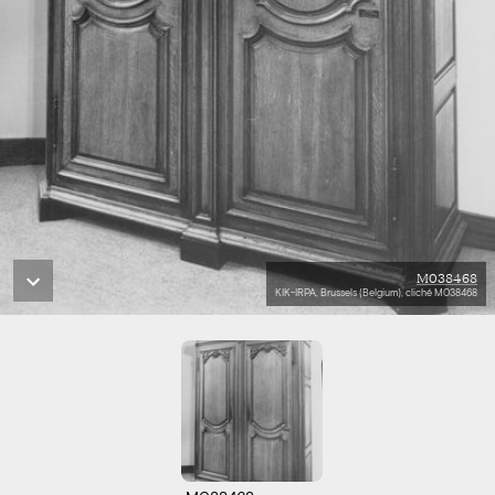
M038468
KIK-IRPA, Brussels (Belgium), cliché M038468