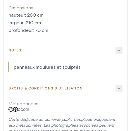
Dimensions
hauteur
:
260
cm
largeur
:
210
cm
profondeur
:
70
cm
NOTES
panneaux moulurés et sculptés
DROITS & CONDITIONS D'UTILISATION
Métadonnées
CC0
Cette dédicace au domaine public s'applique uniquement
aux métadonnées. Les photographies associées peuvent
avoir leur propre licence ou statut de droits d'auteur.