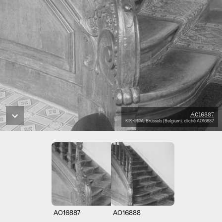
A016887
KIK-IRPA, Brussels (Belgium), cliché A016887
A016887
A016888