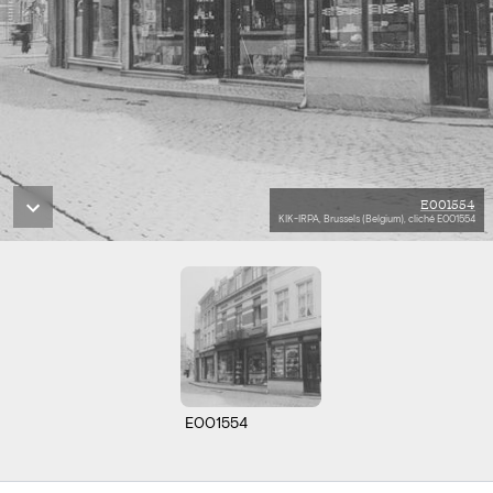
E001554
KIK-IRPA, Brussels (Belgium), cliché E001554
E001554