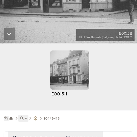
E001511
KIK-IRPA, Brussels (Belgium), cliché E001511
E001511
˅
10149413