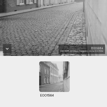
E001564
KIK-IRPA, Brussels (Belgium), cliché E001564
E001564