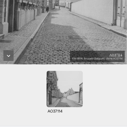
A037114
KIK-IRPA, Brussels (Belgium), cliché A037114
A037114