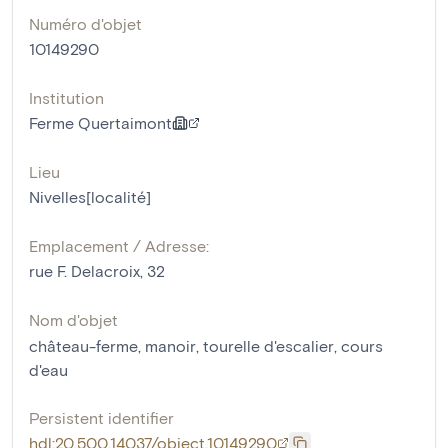
Numéro d'objet
10149290
Institution
Ferme Quertaimont
Lieu
Nivelles[localité]
Emplacement / Adresse:
rue F. Delacroix, 32
Nom d'objet
château-ferme
,
manoir
,
tourelle d'escalier
,
cours
d'eau
Persistent identifier
hdl:20.500.14037/object.10149290