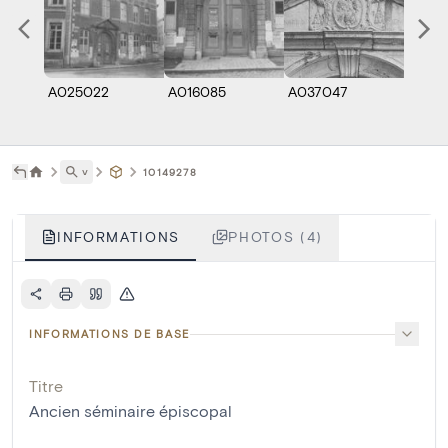
A025022
A016085
A037047
E001
˅
10149278
INFORMATIONS
PHOTOS (4)
INFORMATIONS DE BASE
Titre
Ancien séminaire épiscopal