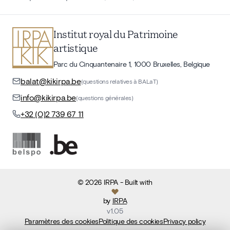
Institut royal du Patrimoine
artistique
Parc du Cinquantenaire 1, 1000 Bruxelles, Belgique
balat@kikirpa.be
(questions relatives à BALaT)
info@kikirpa.be
(questions générales)
+32 (0)2 739 67 11
©
2026
IRPA
- Built with
by
IRPA
v
1.05
Paramètres des cookies
Politique des cookies
Privacy policy