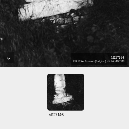
M127146
KIK-IRPA, Brussels (Belgium), cliché M127146
M127146