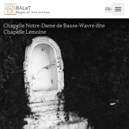
Aller au contenu principal
BALaT
FR
˅
Belgian art, links and tools
Chapelle Notre-Dame de Basse-Wavre dite
Chapelle Lemoine