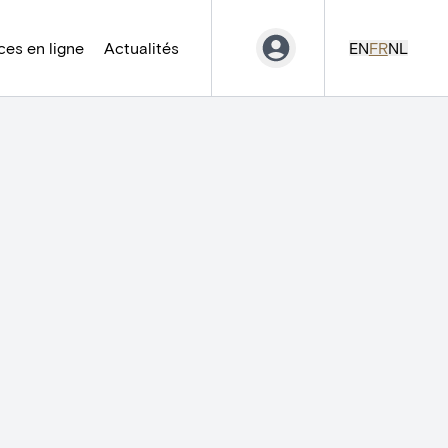
es en ligne
Actualités
EN
FR
NL