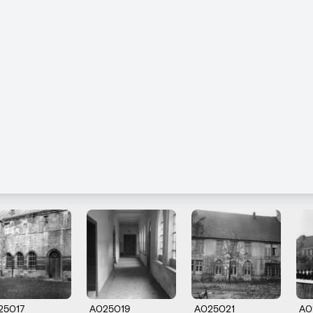
25017
A025019
A025021
A0