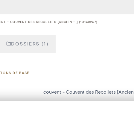
NT - COUVENT DES RECOLLETS [ANCIEN - ] (10149247)
DOSSIERS (1)
TIONS DE BASE
couvent - Couvent des Recollets [Ancien 
d'objet
10149247
te, en superposition ou avec un rideau coulissant — avec zoom et dép
on
Couvent des Recollets [Ancien - ]
Ma sélection » dans le menu.