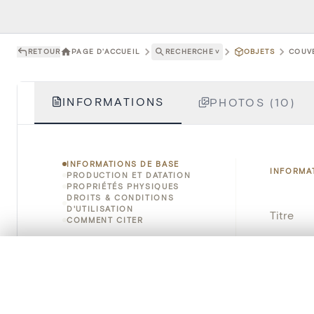
RETOUR
PAGE D'ACCUEIL
RECHERCHE
˅
OBJETS
COUVE
INFORMATIONS
PHOTOS (10)
INFORMATIONS DE BASE
INFORMA
PRODUCTION ET DATATION
PROPRIÉTÉS PHYSIQUES
DROITS & CONDITIONS
D'UTILISATION
Titre
COMMENT CITER
Numéro 
0/50 photos
SÉLECTION À COMPARER
Alignez vos images pour les comparer côte à cô
Instituti
Vous pouvez rouvrir cette sélection à tout moment via « 