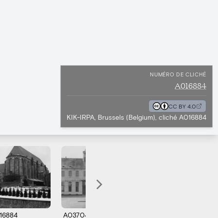
NUMÉRO DE CLICHÉ
A016884
CC BY 4.0
KIK-IRPA, Brussels (Belgium), cliché A016884
16884
A037046
A037049
A0