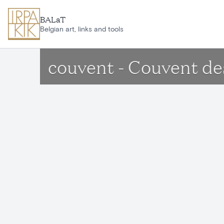
Aller au contenu principal
BALaT
Belgian art, links and tools
couvent - Couvent des