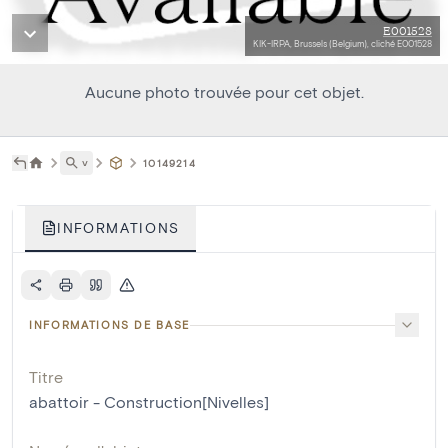
E001528
KIK-IRPA, Brussels (Belgium), cliché E001528
Aucune photo trouvée pour cet objet.
˅
10149214
INFORMATIONS
INFORMATIONS DE BASE
Titre
abattoir - Construction[Nivelles]