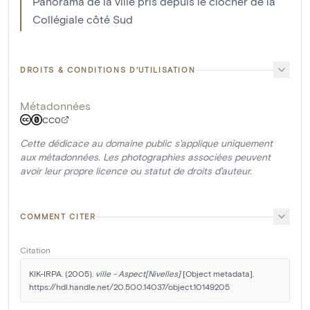
Panorama de la ville pris depuis le clocher de la
Collégiale côté Sud
DROITS & CONDITIONS D'UTILISATION
Métadonnées
CC0
Cette dédicace au domaine public s'applique uniquement
aux métadonnées. Les photographies associées peuvent
avoir leur propre licence ou statut de droits d'auteur.
COMMENT CITER
Citation
KIK-IRPA. (2005). 
ville - Aspect[Nivelles]
 [Object metadata]. 
https://hdl.handle.net/20.500.14037/object.10149205