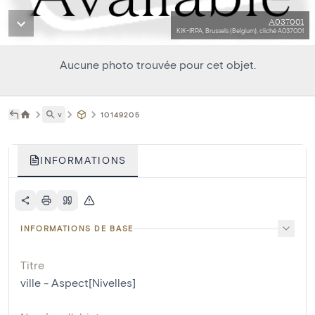
A037001
KIK-IRPA, Brussels (Belgium), cliché A037001
Aucune photo trouvée pour cet objet.
˅
10149205
INFORMATIONS
INFORMATIONS DE BASE
Titre
ville - Aspect[Nivelles]