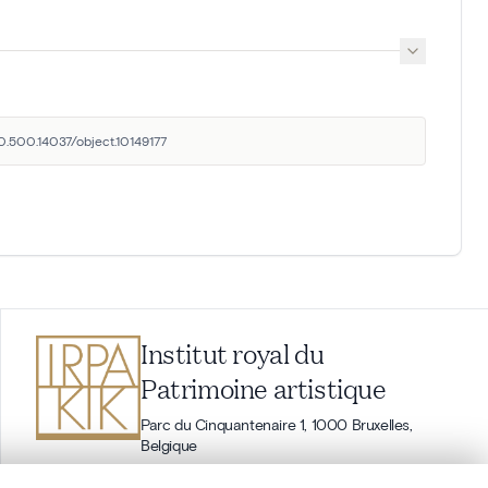
20.500.14037/object.10149177
Institut royal du
Patrimoine artistique
Parc du Cinquantenaire 1, 1000 Bruxelles,
Belgique
balat@kikirpa.be
(questions relatives à BALaT)