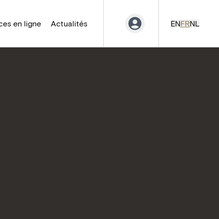
es en ligne
Actualités
EN
FR
NL