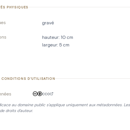
TÉS PHYSIQUES
ues
gravé
ons
hauteur
:
10
cm
largeur
:
5
cm
 CONDITIONS D'UTILISATION
nnées
CC0
icace au domaine public s'applique uniquement aux métadonnées. Les 
de droits d'auteur.