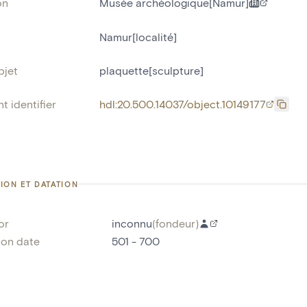
on
Musée archéologique[Namur]
Namur[localité]
bjet
plaquette[sculpture]
t identifier
hdl:20.500.14037/object.10149177
ION ET DATATION
or
inconnu
(
fondeur
)
ion date
501 - 700