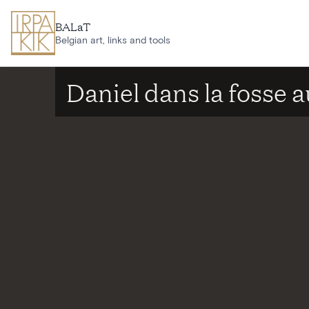
Aller au contenu principal
BALaT
Belgian art, links and tools
Daniel dans la fosse a