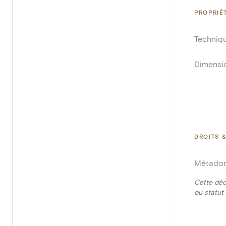
PROPRIÉ
Techniq
Dimensi
DROITS &
Métado
Cette déd
ou statut 