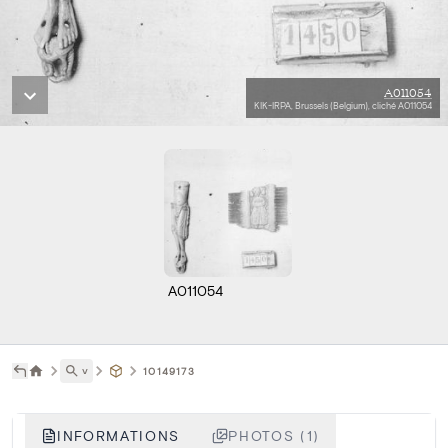
A011054
KIK-IRPA, Brussels (Belgium), cliché A011054
A011054
˅
10149173
INFORMATIONS
PHOTOS (1)