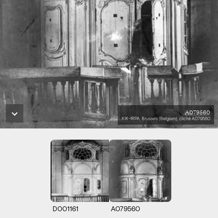
A079560
KIK-IRPA, Brussels (Belgium), cliché A079560
D001161
A079560