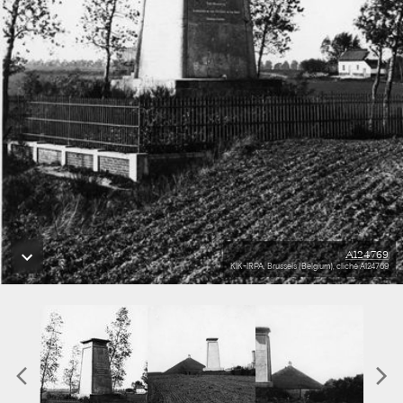
A124769
KIK-IRPA, Brussels (Belgium), cliché A124769