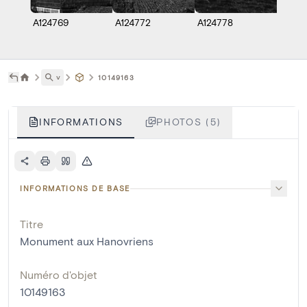
A124769
A124772
A124778
E0389
˅
10149163
INFORMATIONS
PHOTOS (5)
INFORMATIONS DE BASE
Titre
Monument aux Hanovriens
Numéro d'objet
10149163