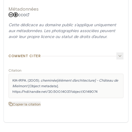
Métadonnées
CC0
Cette dédicace au domaine public s'applique uniquement
aux métadonnées. Les photographies associées peuvent
avoir leur propre licence ou statut de droits d'auteur.
COMMENT CITER
Citation
KIK-IRPA. (2005). 
cheminée[élément d'architecture] - Château de 
Mielmont
 [Object metadata]. 
https://hdl.handle.net/20.500.14037/object.10149074
Copier la citation