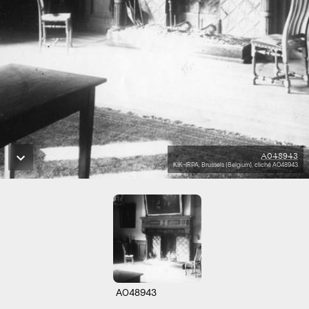
A048943
KIK-IRPA, Brussels (Belgium), cliché A048943
A048943