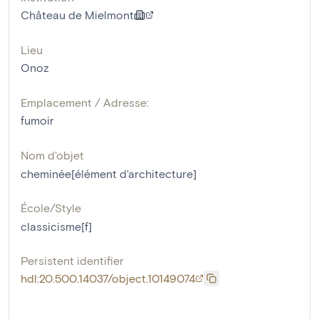
Château de Mielmont
Lieu
Onoz
Emplacement / Adresse:
fumoir
Nom d'objet
cheminée[élément d'architecture]
École/Style
classicisme[f]
Persistent identifier
hdl:20.500.14037/object.10149074