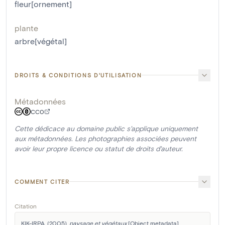
fleur[ornement]
plante
arbre[végétal]
DROITS & CONDITIONS D'UTILISATION
Métadonnées
CC0
Cette dédicace au domaine public s'applique uniquement
aux métadonnées. Les photographies associées peuvent
avoir leur propre licence ou statut de droits d'auteur.
COMMENT CITER
Citation
KIK-IRPA. (2005). 
paysage et végétaux
 [Object metadata]. 