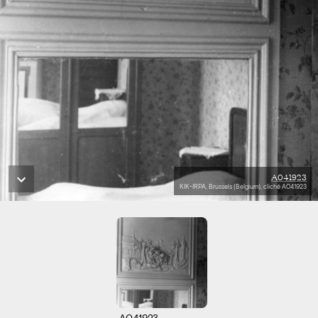
A041923
KIK-IRPA, Brussels (Belgium), cliché A041923
A041923