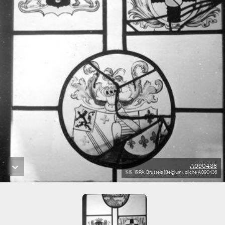
A090436
KIK-IRPA, Brussels (Belgium), cliché A090436