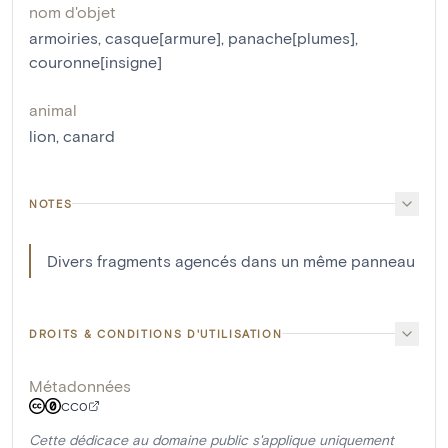
nom d'objet
armoiries
,
casque[armure]
,
panache[plumes]
,
couronne[insigne]
animal
lion
,
canard
NOTES
Divers fragments agencés dans un même panneau
DROITS & CONDITIONS D'UTILISATION
Métadonnées
CC0
Cette dédicace au domaine public s'applique uniquement