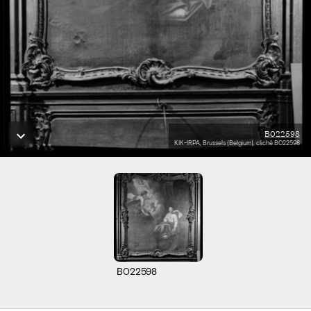
B022598
KIK-IRPA, Brussels (Belgium), cliché B022598
B022598