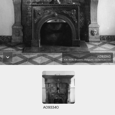
A093340
KIK-IRPA, Brussels (Belgium), cliché A093340
A093340