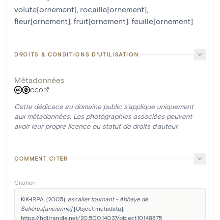
volute[ornement]
,
rocaille[ornement]
,
fleur[ornement]
,
fruit[ornement]
,
feuille[ornement]
DROITS & CONDITIONS D'UTILISATION
Métadonnées
CC0
Cette dédicace au domaine public s'applique uniquement
aux métadonnées. Les photographies associées peuvent
avoir leur propre licence ou statut de droits d'auteur.
COMMENT CITER
Citation
KIK-IRPA. (2005). 
escalier tournant - Abbaye de 
Solières[ancienne]
 [Object metadata]. 
https://hdl.handle.net/20.500.14037/object.10148875