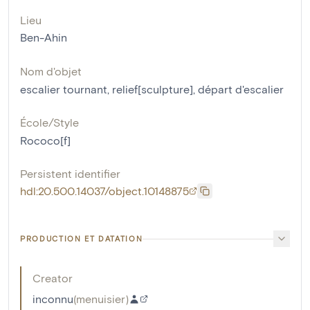
Lieu
Ben-Ahin
Nom d'objet
escalier tournant
,
relief[sculpture]
,
départ d'escalier
École/Style
Rococo[f]
Persistent identifier
hdl:20.500.14037/object.10148875
PRODUCTION ET DATATION
Creator
inconnu
(
menuisier
)