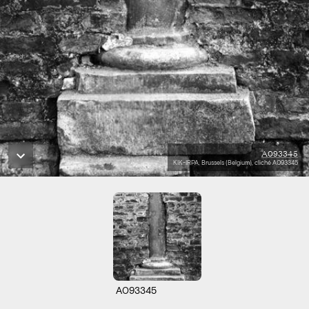
A093345
KIK-IRPA, Brussels (Belgium), cliché A093345
A093345