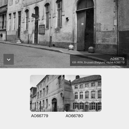
A066779
KIK-IRPA, Brussels (Belgium), cliché A066779
A066779
A066780