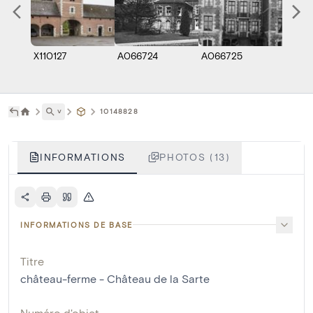
X110127
A066724
A066725
A066
˅
10148828
INFORMATIONS
PHOTOS (13)
INFORMATIONS DE BASE
Titre
château-ferme - Château de la Sarte
Numéro d'objet