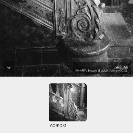
A091031
KIK-IRPA, Brussels (Belgium), cliché A091031
A091031