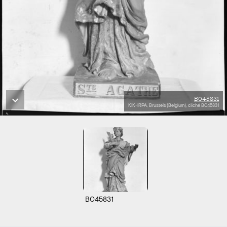
B045831
KIK-IRPA, Brussels (Belgium), cliché B045831
B045831