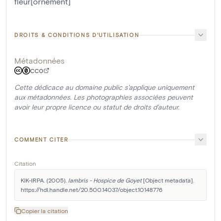
fleur[ornement]
DROITS & CONDITIONS D'UTILISATION
Métadonnées
CC0
Cette dédicace au domaine public s'applique uniquement
aux métadonnées. Les photographies associées peuvent
avoir leur propre licence ou statut de droits d'auteur.
COMMENT CITER
Citation
KIK-IRPA. (2005). 
lambris - Hospice de Goyet
 [Object metadata]. 
https://hdl.handle.net/20.500.14037/object.10148776
Copier la citation