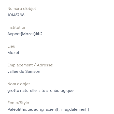
Numéro d'objet
10148768
Institution
Aspect[Mozet]
Lieu
Mozet
Emplacement / Adresse:
vallée du Samson
Nom d'objet
grotte naturelle
,
site archéologique
École/Style
Paléolithique
,
aurignacien[f]
,
magdalénien[f]