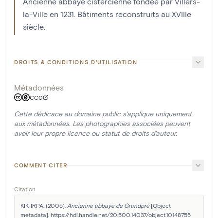
Ancienne abbaye cistercienne fondée par Villers-
la-Ville en 1231. Bâtiments reconstruits au XVIIIe
siècle.
DROITS & CONDITIONS D'UTILISATION
Métadonnées
CC0
Cette dédicace au domaine public s'applique uniquement
aux métadonnées. Les photographies associées peuvent
avoir leur propre licence ou statut de droits d'auteur.
COMMENT CITER
Citation
KIK-IRPA. (2005). 
Ancienne abbaye de Grandpré
 [Object 
metadata]. https://hdl.handle.net/20.500.14037/object.10148755