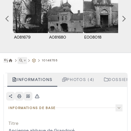
A081679
A081680
E008018
E008
˅
10148755
INFORMATIONS
PHOTOS (4)
DOSSIERS
INFORMATIONS DE BASE
Titre
Ancienne abbaye de Grandpré