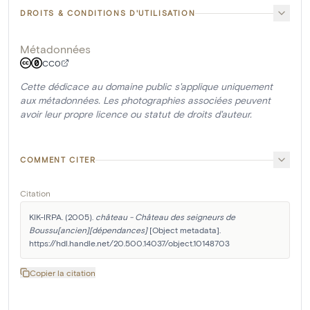
DROITS & CONDITIONS D'UTILISATION
Métadonnées
CC0
Cette dédicace au domaine public s'applique uniquement
aux métadonnées. Les photographies associées peuvent
avoir leur propre licence ou statut de droits d'auteur.
COMMENT CITER
Citation
KIK-IRPA. (2005). 
château - Château des seigneurs de 
Boussu[ancien][dépendances]
 [Object metadata]. 
https://hdl.handle.net/20.500.14037/object.10148703
Copier la citation