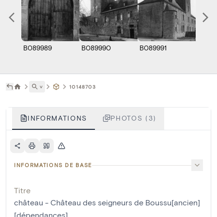
B089989
B089990
B089991
˅
10148703
INFORMATIONS
PHOTOS (3)
INFORMATIONS DE BASE
Titre
château - Château des seigneurs de Boussu[ancien]
[dépendances]