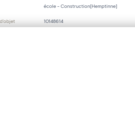
école - Construction[Hemptinne]
d'objet
10148614
on
Construction[Hemptinne]
te, en superposition ou avec un rideau coulissant — avec zoom et dép
Hemptinne
Ma sélection » dans le menu.
ment /
Place communale, n° 3
t vide. Ajoutez des photos depuis les résultats de recherche ou les p
:
bjet
école
,
maison communale
t identifier
hdl:20.500.14037/object.10148614