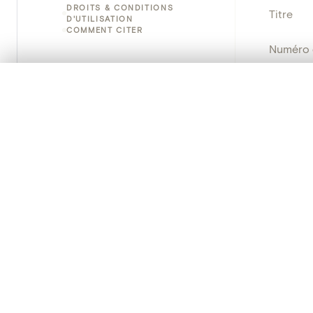
DROITS & CONDITIONS
Titre
D'UTILISATION
COMMENT CITER
Numéro 
Instituti
0/50 photos
SÉLECTION À COMPARER
Alignez vos images pour les comparer côte à cô
Lieu
Vous pouvez rouvrir cette sélection à tout moment via « 
Emplace
Votre sélection à comparer es
Adresse
Nom d'o
Tout effacer
Persisten