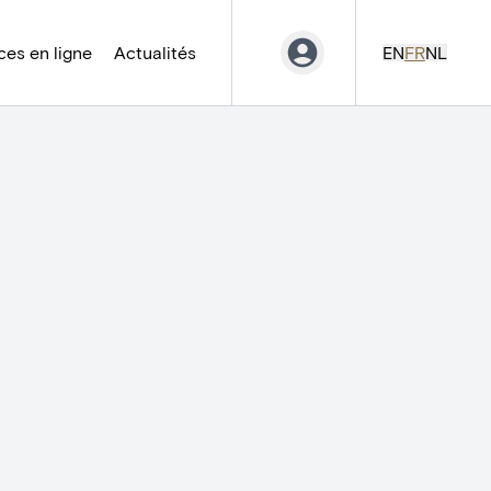
es en ligne
Actualités
EN
FR
NL