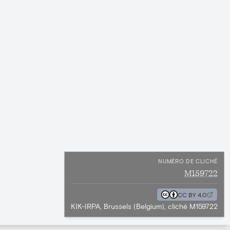
NUMÉRO DE CLICHÉ
M159722
CC BY 4.0
KIK-IRPA, Brussels (Belgium), cliché M159722