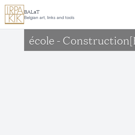
Aller au contenu principal
BALaT
Belgian art, links and tools
école - Constructio