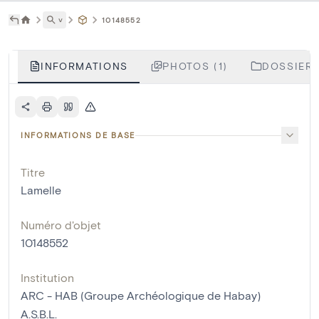
˅
10148552
INFORMATIONS
PHOTOS (1)
DOSSIERS
INFORMATIONS DE BASE
Titre
Lamelle
Numéro d'objet
10148552
Institution
ARC - HAB (Groupe Archéologique de Habay)
A.S.B.L.