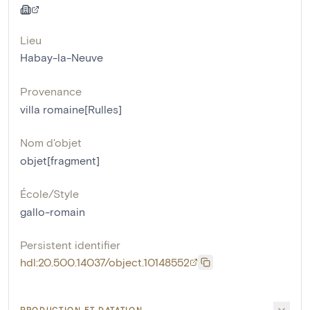
Lieu
Habay-la-Neuve
Provenance
villa romaine[Rulles]
Nom d'objet
objet[fragment]
École/Style
gallo-romain
Persistent identifier
hdl:20.500.14037/object.10148552
PRODUCTION ET DATATION