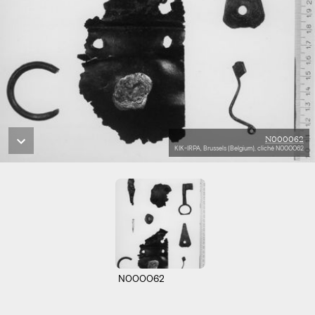
N000062
KIK-IRPA, Brussels (Belgium), cliché N000062
N000062