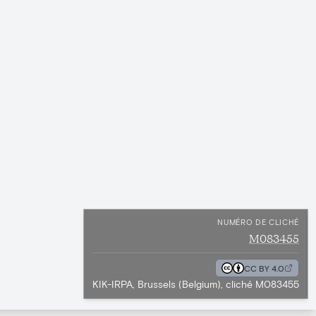
NUMÉRO DE CLICHÉ
M083455
CC BY 4.0
KIK-IRPA, Brussels (Belgium), cliché M083455