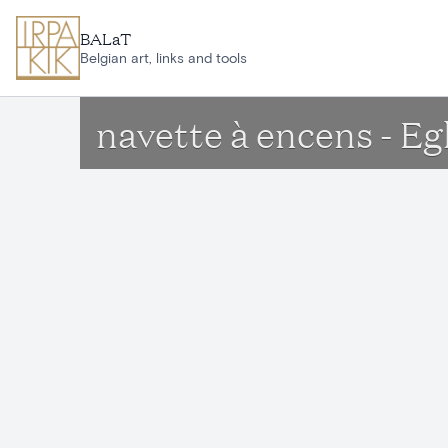
Aller au contenu principal
BALaT
Belgian art, links and tools
navette à encens - Eg