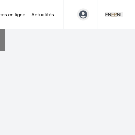
es en ligne
Actualités
EN
FR
NL